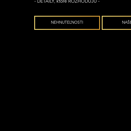
- DETAILY, ktoré ROZHODUJÚ -
NEHNUTEĽNOSTI
NAŠ