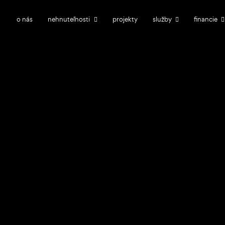
o nás
nehnuteľnosti
projekty
služby
financie