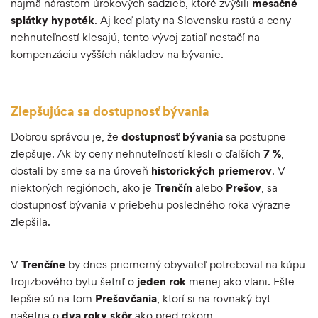
najmä nárastom úrokových sadzieb, ktoré zvýšili
mesačné
splátky
hypoték
. Aj keď platy na Slovensku rastú a ceny
nehnuteľností klesajú, tento vývoj zatiaľ nestačí na
kompenzáciu vyšších nákladov na bývanie.
Zlepšujúca sa dostupnosť bývania
Dobrou správou je, že
dostupnosť
bývania
sa postupne
zlepšuje. Ak by ceny nehnuteľností klesli o ďalších
7 %
,
dostali by sme sa na úroveň
historických
priemerov
. V
niektorých regiónoch, ako je
Trenčín
alebo
Prešov
, sa
dostupnosť bývania v priebehu posledného roka výrazne
zlepšila.
V
Trenčíne
by dnes priemerný obyvateľ potreboval na kúpu
trojizbového bytu šetriť o
jeden
rok
menej ako vlani. Ešte
lepšie sú na tom
Prešovčania
, ktorí si na rovnaký byt
našetria o
dva
roky
skôr
ako pred rokom.