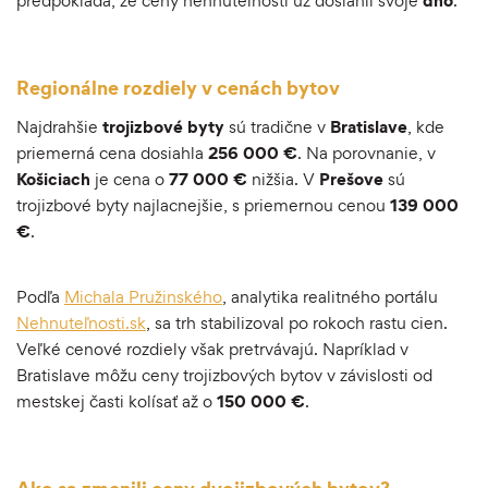
predpokladá, že ceny nehnuteľností už dosiahli svoje
dno
.
Regionálne rozdiely v cenách bytov
Najdrahšie
trojizbové
byty
sú tradične v
Bratislave
, kde
priemerná cena dosiahla
256 000 €
. Na porovnanie, v
Košiciach
je cena o
77 000 €
nižšia. V
Prešove
sú
trojizbové byty najlacnejšie, s priemernou cenou
139 000
€
.
Podľa
Michala Pružinského
, analytika realitného portálu
Nehnuteľnosti.sk
, sa trh stabilizoval po rokoch rastu cien.
Veľké cenové rozdiely však pretrvávajú. Napríklad v
Bratislave môžu ceny trojizbových bytov v závislosti od
mestskej časti kolísať až o
150 000 €
.