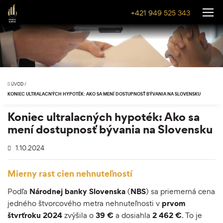
+421 949 525 343
ÚVOD
/
KONIEC ULTRALACNÝCH HYPOTÉK: AKO SA MENÍ DOSTUPNOSŤ BÝVANIA NA SLOVENSKU
Koniec ultralacných hypoték: Ako sa
mení dostupnosť bývania na Slovensku
1.10.2024
Mierny rast cien nehnuteľností
Podľa
Národnej banky Slovenska
(
NBS
) sa priemerná cena
jedného štvorcového metra nehnuteľnosti v
prvom
štvrťroku
2024
zvýšila o
39 €
a dosiahla
2 462 €
. To je