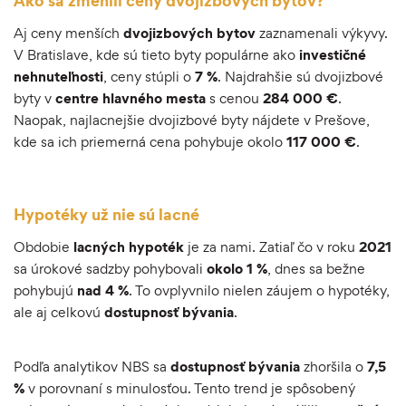
Ako sa zmenili ceny dvojizbových bytov?
Aj ceny menších
dvojizbových
bytov
zaznamenali výkyvy.
V Bratislave, kde sú tieto byty populárne ako
investičné
nehnuteľnosti
, ceny stúpli o
7 %
. Najdrahšie sú dvojizbové
byty v
centre
hlavného
mesta
s cenou
284 000 €
.
Naopak, najlacnejšie dvojizbové byty nájdete v Prešove,
kde sa ich priemerná cena pohybuje okolo
117 000 €
.
Hypotéky už nie sú lacné
Obdobie
lacných
hypoték
je za nami. Zatiaľ čo v roku
2021
sa úrokové sadzby pohybovali
okolo
1 %
, dnes sa bežne
pohybujú
nad 4 %
. To ovplyvnilo nielen záujem o hypotéky,
ale aj celkovú
dostupnosť
bývania
.
Podľa analytikov NBS sa
dostupnosť
bývania
zhoršila o
7,5
%
v porovnaní s minulosťou. Tento trend je spôsobený