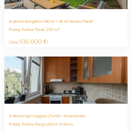
4-izbový bungalov | 140 m² + 40 m² terasa | Pereš
2
Predaj, Košice-Pereš, 230 m
535 000 €
Cena
3-izbový byt s loggiou | Furča - Krosnianska
Predaj, Košice-Dargovských hrdinov,