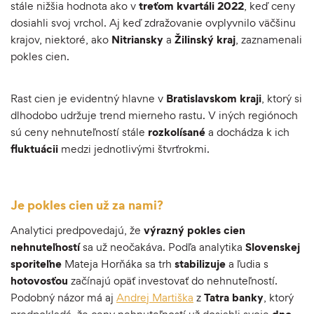
stále nižšia hodnota ako v
treťom
kvartáli
2022
, keď ceny
dosiahli svoj vrchol. Aj keď zdražovanie ovplyvnilo väčšinu
krajov, niektoré, ako
Nitriansky
a
Žilinský
kraj
, zaznamenali
pokles cien.
Rast cien je evidentný hlavne v
Bratislavskom
kraji
, ktorý si
dlhodobo udržuje trend mierneho rastu. V iných regiónoch
sú ceny nehnuteľností stále
rozkolísané
a dochádza k ich
fluktuácii
medzi jednotlivými štvrťrokmi.
Je pokles cien už za nami?
Analytici predpovedajú, že
výrazný pokles cien
nehnuteľností
sa už neočakáva. Podľa analytika
Slovenskej
sporiteľne
Mateja Horňáka sa trh
stabilizuje
a ľudia s
hotovosťou
začínajú opäť investovať do nehnuteľností.
Podobný názor má aj
Andrej Martiška
z
Tatra
banky
, ktorý