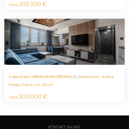
203 500 €
Cena
3-izbový byt | PRÉMIOVÁ REKONŠTRUKCIA | Mudroňova - Košice
2
Predaj, Košice-Juh, 80 m
303 000 €
Cena
KONTAKT NA NÁS