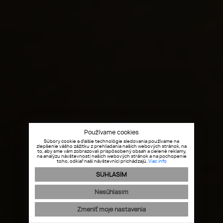
Používame cookies
Súbory cookie a ďalšie technológie sledovania používame na
zlepšenie vášho zážitku z prehliadania našich webových stránok, na
to, aby sme vám zobrazovali prispôsobený obsah a cielené reklamy,
na analýzu návštevnosti našich webových stránok a na pochopenie
toho, odkiaľ naši návštevníci prichádzajú.
Viac info
SÚHLASÍM
Nesúhlasím
Zmeniť moje nastavenia