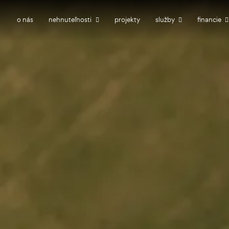
o nás
nehnuteľnosti
projekty
služby
financie