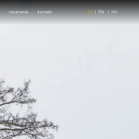
nacenenie
kontakt
SK
|
EN
|
HU