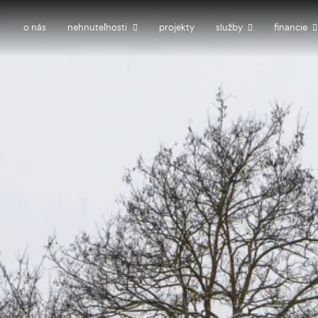
o nás
nehnuteľnosti
projekty
služby
financie