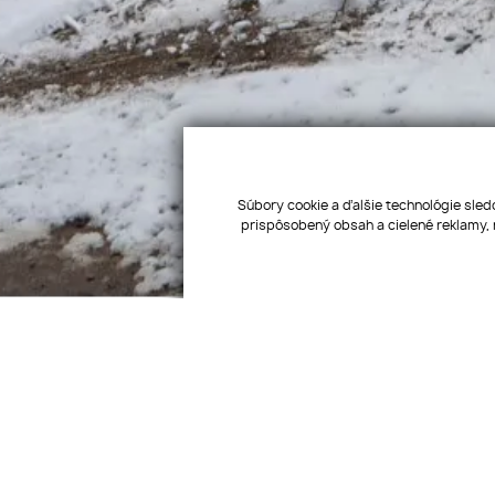
Súbory cookie a ďalšie technológie sled
prispôsobený obsah a cielené reklamy, 
GARÁŽ | Humenné – Kukorelliho - ideálna lokalita v centre
Ľutujeme táto ponuka už nieje aktuálna.