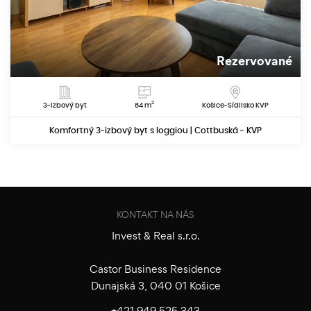
Rezervované
2
3-izbový byt
64 m
Košice-Sídlisko KVP
Komfortný 3-izbový byt s loggiou | Cottbuská - KVP
KONTAKT NA NÁS
Invest & Real s.r.o.
Castor Business Residence
Dunajská 3, 040 01 Košice