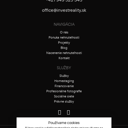
+421 949 525 343
office@investreality.sk
NAVIGÁCIA
O nás
Ponuka nehnuteľnosti
Projekty
Blog
Nacenenie nehnuteľnosti
Kontakt
SLUŽBY
Služby
Homestaging
Financovanie
Profesionálne fotografie
Sociálne siete
Právne služby
Používame cookies