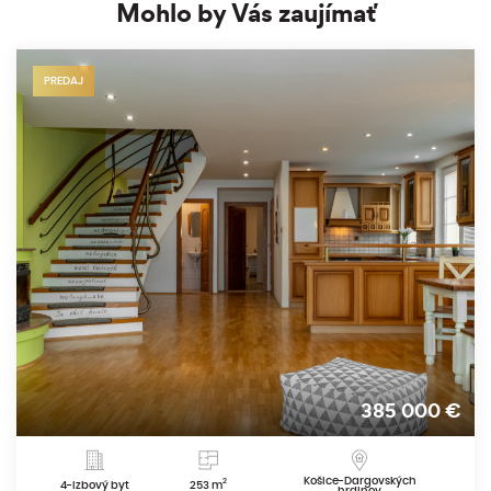
Mohlo by Vás zaujímať
PREDAJ
385 000
€
Košice-Dargovských
2
4-izbový byt
253 m
hrdinov