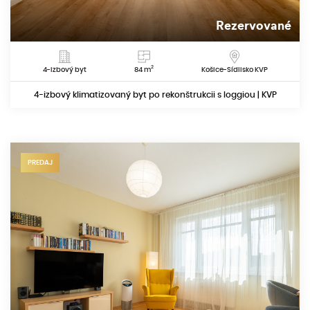
Rezervované
2
4-izbový byt
84 m
Košice-Sídlisko KVP
4-izbový klimatizovaný byt po rekonštrukcii s loggiou | KVP
PREDAJ