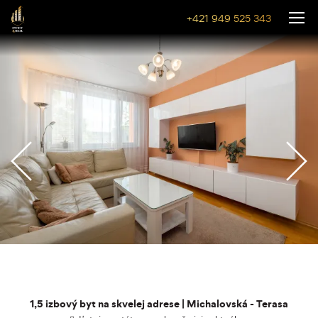
+421 949 525 343
1,5 izbový byt na skvelej adrese | Michalovská - Terasa