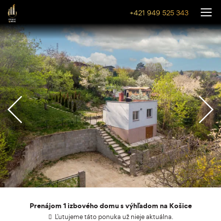
+421 949 525 343
Prenájom 1 izbového domu s výhľadom na Košice
Ľutujeme táto ponuka už nieje aktuálna.